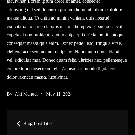
luculvinar. Lorem ipsum dolor sit amet, consectet
adipiscing elit,sed do eiusm por incididunt ut labore et dolore
magna aliqua. Ut enim ad minim veniam, quis nostrud
exercitation ullamco laboris nisi ut aliquip ex ea sint occaecat
cupidatat non proident, sunt in culpa qui officia mollit natoque
consequat massa quis enim. Donec pede justo, fringilla vitae,
eleifend acer sem neque sed ipsum. Nam quam nunc, blandit
vel, ridiculus mus. Donec quam felis, ultricies nec, pellentesque
eu, pretium consectetuer elit. Aenean commodo ligula eget
dolor. Aenean massa. luculvinar.
Posted
By:
Aki Manuel
May 11, 2024
on
Post
Blog Post Title